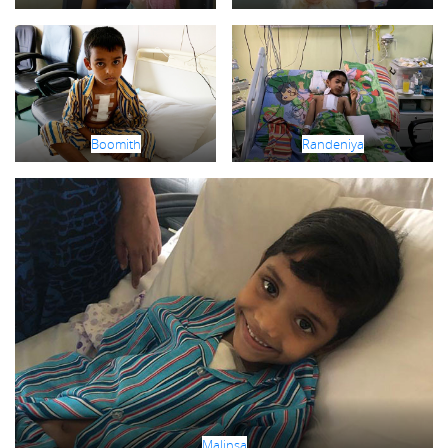
Boomith
Randeniya
Malinsa