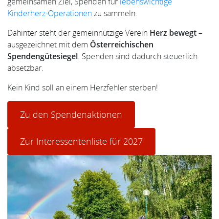
gemeinsamen Ziel, Spenden für
lebenswichtige
Kinderherz-Operationen
zu sammeln.
Dahinter steht der gemeinnützige Verein
Herz bewegt
–
ausgezeichnet mit dem
Österreichischen
Spendengütesiegel
. Spenden sind dadurch steuerlich
absetzbar.
Kein Kind soll an einem Herzfehler sterben!
Zu den Spendenaktionen
Zur Interessentenliste für 2027