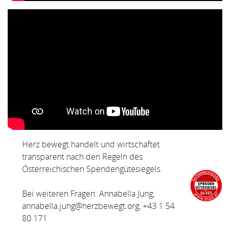
Herz bewegt handelt und wirtschaftet
transparent nach den Regeln des
Österreichischen Spendengütesiegels.
Bei weiteren Fragen: Annabella Jung,
annabella.jung@herzbewegt.org, +43 1 54
80 171