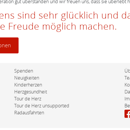
ration gut überstanden und wir freuen uns, dass sie überlebt h
ens sind sehr glücklich und d
ese Freude möglich machen.
ionen
Spenden
Üb
Neuigkeiten
T
Kinderherzen
Ko
Herzgesundheit
Da
Tour de Herz
Im
Tour de Herz unsupported
Be
Radausfahrten