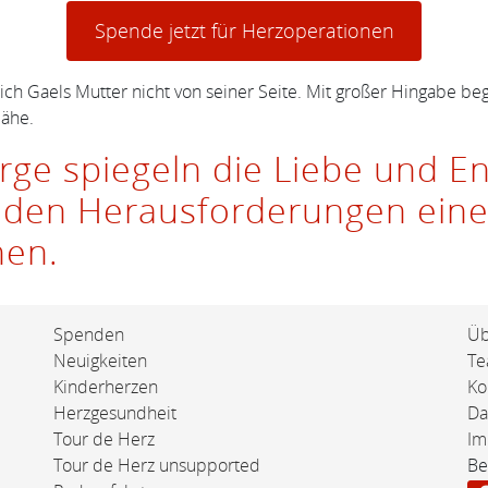
Spende jetzt für Herzoperationen
h Gaels Mutter nicht von seiner Seite. Mit großer Hingabe be
Nähe.
rge spiegeln die Liebe und En
en den Herausforderungen ei
nen.
Spenden
Üb
Neuigkeiten
T
Kinderherzen
Ko
Herzgesundheit
Da
Tour de Herz
Im
Tour de Herz unsupported
Be