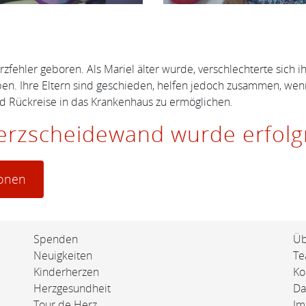
erzfehler geboren. Als Mariel älter wurde, verschlechterte sic
toben. Ihre Eltern sind geschieden, helfen jedoch zusammen, we
 Rückreise in das Krankenhaus zu ermöglichen.
erzscheidewand wurde erfolgr
ionen
Spenden
Üb
Neuigkeiten
T
Kinderherzen
Ko
Herzgesundheit
Da
Tour de Herz
Im