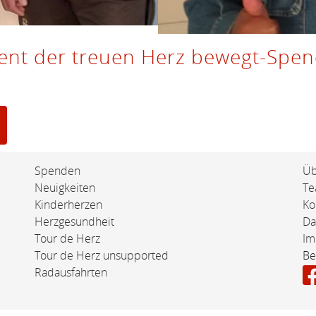
nt der treuen Herz bewegt-Spend
Spenden
Üb
Neuigkeiten
T
Kinderherzen
Ko
Herzgesundheit
Da
Tour de Herz
Im
Tour de Herz unsupported
Be
Radausfahrten