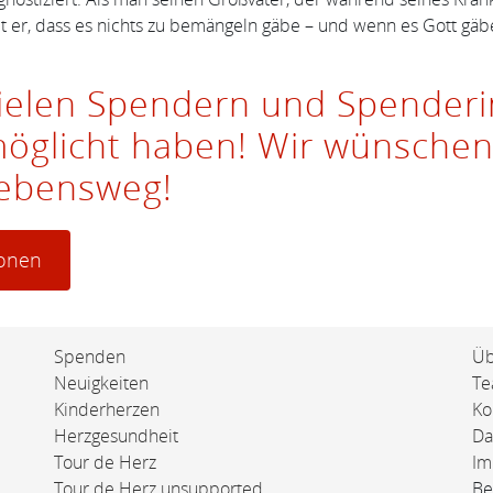
r, dass es nichts zu bemängeln gäbe – und wenn es Gott gäbe, 
vielen Spendern und Spenderi
möglicht haben! Wir wünschen
Lebensweg!
ionen
Spenden
Üb
Neuigkeiten
T
Kinderherzen
Ko
Herzgesundheit
Da
Tour de Herz
Im
Tour de Herz unsupported
Be