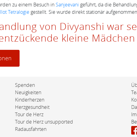
 wurden zu einem Besuch in
Sanjeevani
geführt, da die Behandlung 
llot Tetralogie
gestellt. Sie wurde direkt stationär aufgenommen
andlung von Divyanshi war seh
 entzückende kleine Mädchen 
ionen
Spenden
Üb
Neuigkeiten
T
Kinderherzen
Ko
Herzgesundheit
Da
Tour de Herz
Im
Tour de Herz unsupported
Be
Radausfahrten