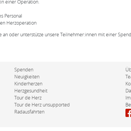
in einer Operation.
es Personal
den Herzoperation
an oder unterstütze unsere Teilnehmer:innen mit einer Spende
Spenden
Üb
Neuigkeiten
T
Kinderherzen
Ko
Herzgesundheit
Da
Tour de Herz
Im
Tour de Herz unsupported
Be
Radausfahrten