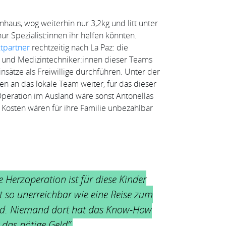
haus, wog weiterhin nur 3,2kg und litt unter
ur Spezialist:innen ihr helfen könnten.
ktpartner
rechtzeitig nach La Paz: die
en und Medizintechniker:innen dieser Teams
Einsätze als Freiwillige durchführen. Unter der
en an das lokale Team weiter, für das dieser
Operation im Ausland wäre sonst Antonellas
Kosten wären für ihre Familie unbezahlbar
e Herzoperation ist für diese Kinder
t so unerreichbar wie eine Reise zum
. Niemand dort hat das Know-How
 das nötige Geld”