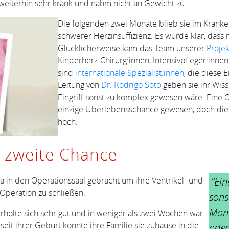
b weiterhin sehr krank und nahm nicht an Gewicht zu.
Die folgenden zwei Monate blieb sie im Kranken
schwerer Herzinsuffizienz. Es wurde klar, dass n
Glücklicherweise kam das Team unserer
Proje
Kinderherz-Chirurg:innen, Intensivpfleger:inn
sind
internationale Spezialist:innen
, die diese 
Leitung von
Dr. Rodrigo Soto
geben sie ihr Wiss
Eingriff sonst zu komplex gewesen wäre. Eine 
einzige Überlebensschance gewesen, doch die 
hoch.
 zweite Chance
a in den Operationssaal gebracht um ihre Ventrikel- und
“Ein
Operation zu schließen.
sons
Mond
 erholte sich sehr gut und in weniger als zwei Wochen war
seit ihrer Geburt konnte ihre Familie sie zuhause in die
oder