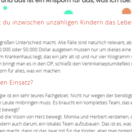
du inzwischen unzähligen Kindern das Leben
großen Unterschied macht. Alle Fälle sind natürlich relevant, ab
000 oder 50.000 Dollar ausgeben müssen nur um dieses eine Ki
m Krankenhaus liegt, das ein Jahr alt ist und nur vier Kilogram
ngt man es in den OP, schließt den Ventrikelseptumdefekt und 
rn für alles, was wir machen.
en Einsatz?
rgie ist ein sehr teures Fachgebiet. Nicht nur wegen der benöti
e Leute mitbringen muss. Es braucht ein komplettes Team, das 
rz bewegt?
nd die Vision von Herz bewegt. Monika und Herbert verstehen, d
ern auch darum, ein lokales Team aufzubauen. Das ist es, was 
n macht, dann ist das zwar toll für die Kinder, aber man hint