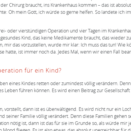
er Chirurg braucht, ins Krankenhaus kommen – das ist absolut v
chte: Oh mein Gott, ich würde so gerne helfen. So landete ich
ei- oder vierstündigen Operation und vier Tagen im Krankenhaus
n gesundes Kind, das keine Medikamente braucht, das wieder zu
, mir das vorzustellen, wurde mir klar: Ich muss das tun! Wie kö
se hatte, ist immer noch da. Jedes Mal, wenn wir einen Fall bea
eration für ein Kind?
ben eines Kindes retten oder zumindest völlig verändern. Denn
 Leben führen können. Es wird einen Beitrag zur Gesellschaft 
 vorstellt, dann ist es überwältigend. Es wird nicht nur ein L
seiner Familie völlig verändert. Denn diese Familien gehen se
tion nötig ist, dann ist das für sie im Grunde so, als würde mir
Mond fliegen. Es ist also etwas, das absolut unerreichbar für di