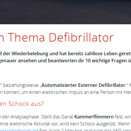
 Thema Defibrillator
eil der Wiederbelebung und hat bereits zahllose Leben gerette
genauer ansehen und beantworten dir 10 wichtige Fragen übe
r“ beziehungsweise „
Automatisierter Externer Defibrillator
.“
M
können, um einen elektrischen Impuls an eine Person mit Herzk
nen Schock aus?
der Analysephase. Stellt das Gerät
Kammerflimmern
fest, w
ohne elektrische Aktivität vor, wird kein Schock ausgelöst. Wen
enwiederbelebung
fort. Nach 2 Minuten analysiert der AED erne