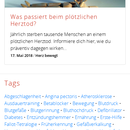
Was passiert beim plötzlichen
Herztod?
Jährlich sterben tausende Menschen an einem
plötzlichen Herztod. Informiere dich hier, wie du
präventiv dagegen wirken...
17. Mai 2018
/
Herz bewegt
Tags
Abgeschlagenheit
•
Angina pectoris
•
Atherosklerose
•
Ausdauertraining
•
Betablocker
•
Bewegung
•
Blutdruck
•
Blutgefäße
•
Blutgerinnung
•
Bluthochdruck
•
Defibrillator
•
Diabetes
•
Entzündungshemmer
•
Ernährung
•
Erste-Hilfe
•
Fallot-Tetralogie
•
Früherkennung
•
Gefäßverkalkung
•