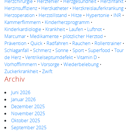
Herzchirurgie
•
Herzfehler
•
Herzgesundheit
•
Herzinfarkt
•
Herzinsuffizienz
•
Herzkatheter
•
Herzkreislauferkrankung
•
Herzoperation
•
Herzstillstand
•
Hitze
•
Hypertonie
•
INR
•
Kammerflimmern
•
Kinderherzprogramm
•
Kinderkardiologie
•
Krankheit
•
Laufen
•
Luftnot
•
Marcumar
•
Medikamente
•
plötzlicher Herztod
•
Prävention
•
Quick
•
Radfahren
•
Rauchen
•
Rollentrainer
•
Schlaganfall
•
Schmerz
•
Sonne
•
Sport
•
Superfood
•
Tour
de Herz
•
Ventrikelseptumdefekt
•
Vitamin D
•
Vorhofflimmern
•
Vorsorge
•
Wiederbelebung
•
Zuckerkrankheit
•
Zwift
Archiv
Juni 2026
Januar 2026
Dezember 2025
November 2025
Oktober 2025
September 2025