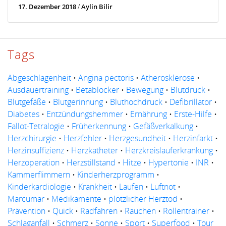
17. Dezember 2018
/
Aylin Bilir
Tags
Abgeschlagenheit
•
Angina pectoris
•
Atherosklerose
•
Ausdauertraining
•
Betablocker
•
Bewegung
•
Blutdruck
•
Blutgefäße
•
Blutgerinnung
•
Bluthochdruck
•
Defibrillator
•
Diabetes
•
Entzündungshemmer
•
Ernährung
•
Erste-Hilfe
•
Fallot-Tetralogie
•
Früherkennung
•
Gefäßverkalkung
•
Herzchirurgie
•
Herzfehler
•
Herzgesundheit
•
Herzinfarkt
•
Herzinsuffizienz
•
Herzkatheter
•
Herzkreislauferkrankung
•
Herzoperation
•
Herzstillstand
•
Hitze
•
Hypertonie
•
INR
•
Kammerflimmern
•
Kinderherzprogramm
•
Kinderkardiologie
•
Krankheit
•
Laufen
•
Luftnot
•
Marcumar
•
Medikamente
•
plötzlicher Herztod
•
Prävention
•
Quick
•
Radfahren
•
Rauchen
•
Rollentrainer
•
Schlaganfall
•
Schmerz
•
Sonne
•
Sport
•
Superfood
•
Tour