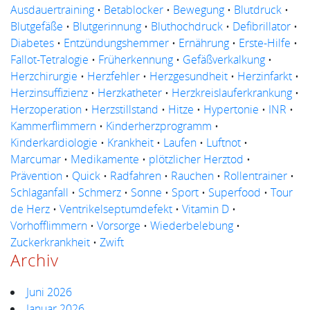
Ausdauertraining
•
Betablocker
•
Bewegung
•
Blutdruck
•
Blutgefäße
•
Blutgerinnung
•
Bluthochdruck
•
Defibrillator
•
Diabetes
•
Entzündungshemmer
•
Ernährung
•
Erste-Hilfe
•
Fallot-Tetralogie
•
Früherkennung
•
Gefäßverkalkung
•
Herzchirurgie
•
Herzfehler
•
Herzgesundheit
•
Herzinfarkt
•
Herzinsuffizienz
•
Herzkatheter
•
Herzkreislauferkrankung
•
Herzoperation
•
Herzstillstand
•
Hitze
•
Hypertonie
•
INR
•
Kammerflimmern
•
Kinderherzprogramm
•
Kinderkardiologie
•
Krankheit
•
Laufen
•
Luftnot
•
Marcumar
•
Medikamente
•
plötzlicher Herztod
•
Prävention
•
Quick
•
Radfahren
•
Rauchen
•
Rollentrainer
•
Schlaganfall
•
Schmerz
•
Sonne
•
Sport
•
Superfood
•
Tour
de Herz
•
Ventrikelseptumdefekt
•
Vitamin D
•
Vorhofflimmern
•
Vorsorge
•
Wiederbelebung
•
Zuckerkrankheit
•
Zwift
Archiv
Juni 2026
Januar 2026