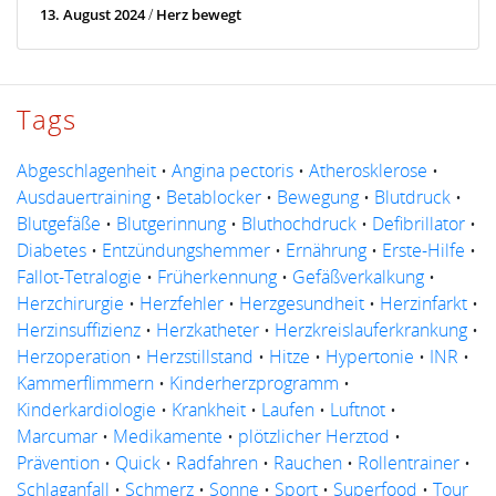
13. August 2024
/
Herz bewegt
Tags
Abgeschlagenheit
•
Angina pectoris
•
Atherosklerose
•
Ausdauertraining
•
Betablocker
•
Bewegung
•
Blutdruck
•
Blutgefäße
•
Blutgerinnung
•
Bluthochdruck
•
Defibrillator
•
Diabetes
•
Entzündungshemmer
•
Ernährung
•
Erste-Hilfe
•
Fallot-Tetralogie
•
Früherkennung
•
Gefäßverkalkung
•
Herzchirurgie
•
Herzfehler
•
Herzgesundheit
•
Herzinfarkt
•
Herzinsuffizienz
•
Herzkatheter
•
Herzkreislauferkrankung
•
Herzoperation
•
Herzstillstand
•
Hitze
•
Hypertonie
•
INR
•
Kammerflimmern
•
Kinderherzprogramm
•
Kinderkardiologie
•
Krankheit
•
Laufen
•
Luftnot
•
Marcumar
•
Medikamente
•
plötzlicher Herztod
•
Prävention
•
Quick
•
Radfahren
•
Rauchen
•
Rollentrainer
•
Schlaganfall
•
Schmerz
•
Sonne
•
Sport
•
Superfood
•
Tour