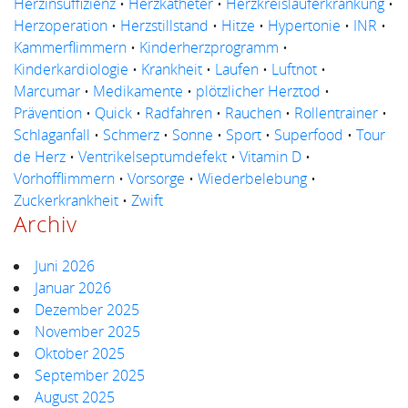
Herzinsuffizienz
•
Herzkatheter
•
Herzkreislauferkrankung
•
Herzoperation
•
Herzstillstand
•
Hitze
•
Hypertonie
•
INR
•
Kammerflimmern
•
Kinderherzprogramm
•
Kinderkardiologie
•
Krankheit
•
Laufen
•
Luftnot
•
Marcumar
•
Medikamente
•
plötzlicher Herztod
•
Prävention
•
Quick
•
Radfahren
•
Rauchen
•
Rollentrainer
•
Schlaganfall
•
Schmerz
•
Sonne
•
Sport
•
Superfood
•
Tour
de Herz
•
Ventrikelseptumdefekt
•
Vitamin D
•
Vorhofflimmern
•
Vorsorge
•
Wiederbelebung
•
Zuckerkrankheit
•
Zwift
Archiv
Juni 2026
Januar 2026
Dezember 2025
November 2025
Oktober 2025
September 2025
August 2025