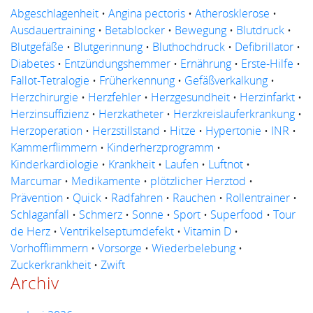
Abgeschlagenheit
•
Angina pectoris
•
Atherosklerose
•
Ausdauertraining
•
Betablocker
•
Bewegung
•
Blutdruck
•
Blutgefäße
•
Blutgerinnung
•
Bluthochdruck
•
Defibrillator
•
Diabetes
•
Entzündungshemmer
•
Ernährung
•
Erste-Hilfe
•
Fallot-Tetralogie
•
Früherkennung
•
Gefäßverkalkung
•
Herzchirurgie
•
Herzfehler
•
Herzgesundheit
•
Herzinfarkt
•
Herzinsuffizienz
•
Herzkatheter
•
Herzkreislauferkrankung
•
Herzoperation
•
Herzstillstand
•
Hitze
•
Hypertonie
•
INR
•
Kammerflimmern
•
Kinderherzprogramm
•
Kinderkardiologie
•
Krankheit
•
Laufen
•
Luftnot
•
Marcumar
•
Medikamente
•
plötzlicher Herztod
•
Prävention
•
Quick
•
Radfahren
•
Rauchen
•
Rollentrainer
•
Schlaganfall
•
Schmerz
•
Sonne
•
Sport
•
Superfood
•
Tour
de Herz
•
Ventrikelseptumdefekt
•
Vitamin D
•
Vorhofflimmern
•
Vorsorge
•
Wiederbelebung
•
Zuckerkrankheit
•
Zwift
Archiv